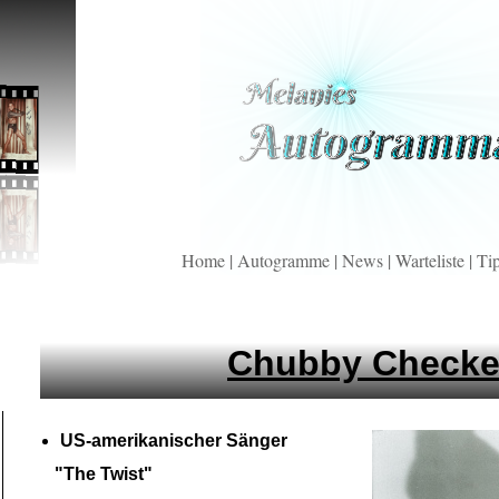
Home
|
Autogramme
|
News
|
Warteliste
|
Ti
Chubby Checke
US-
amerikanischer Sänger
"The Twist"