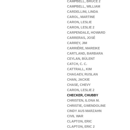
CAMPBELL, BRUCE 2
CAMPBELL, WILLIAM
CARDELLINI, LINDA
CAROL, MARTINE
CARON, LESLIE
CARON, LESLIE 2
CARPENDALE, HOWARD
CARRERAS, JOSÉ
CARREY, JIM
CARRIÉRE, MAREIKE
CARTLAND, BARBARA
CEYLAN, BÜLENT
CATCH, C. C.
CATTRALL, KIM
CHAGAEV, RUSLAN
CHAN, JACKIE
CHASE, CHEVY
CARON, LESLIE 2
CHECKER, CHUBBY
CHRISTEN, ILONA M.
CHRISTIE, GWENDOLINE
CINDY AUS MARZAHN
CIVIL WAR
CLAPTON, ERIC
CLAPTON, ERIC 2