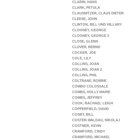
CLARIN, HANS
CLARK, PETULA
CLAUSNITZER, CLAUS DIETER
CLEESE, JOHN
CLINTON, BILL UND HILLARY
CLOONEY, GEORGE
CLOONEY, GEORGE 2
CLOSE, GLENN
CLÜVER, BERND
COCKER, JOE
COLE, LILY
COLLINS, JOAN
COLLINS, JOAN 2
COLLINS, PHIL
COLTRANE, ROBBIE
COMBO COLOSSALE
COMBS, HOLLY MARIE
COMBS, JEFFREY
COOK, RACHAEL LEIGH
COPPERFIELD, DAVID
COSBY, BILL
COSTER-WALDAU, NIKOLAJ
COSTNER, KEVIN
CRAWFORD, CINDY
CRAWFORD, MICHAEL