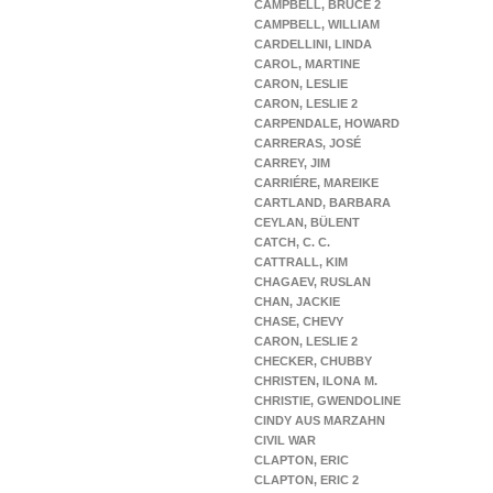
CAMPBELL, BRUCE 2
CAMPBELL, WILLIAM
CARDELLINI, LINDA
CAROL, MARTINE
CARON, LESLIE
CARON, LESLIE 2
CARPENDALE, HOWARD
CARRERAS, JOSÉ
CARREY, JIM
CARRIÉRE, MAREIKE
CARTLAND, BARBARA
CEYLAN, BÜLENT
CATCH, C. C.
CATTRALL, KIM
CHAGAEV, RUSLAN
CHAN, JACKIE
CHASE, CHEVY
CARON, LESLIE 2
CHECKER, CHUBBY
CHRISTEN, ILONA M.
CHRISTIE, GWENDOLINE
CINDY AUS MARZAHN
CIVIL WAR
CLAPTON, ERIC
CLAPTON, ERIC 2