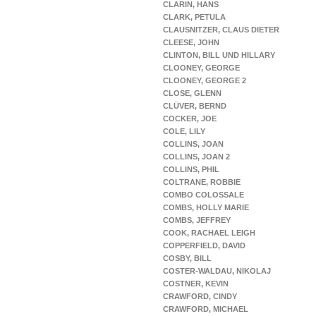
CLARIN, HANS
CLARK, PETULA
CLAUSNITZER, CLAUS DIETER
CLEESE, JOHN
CLINTON, BILL UND HILLARY
CLOONEY, GEORGE
CLOONEY, GEORGE 2
CLOSE, GLENN
CLÜVER, BERND
COCKER, JOE
COLE, LILY
COLLINS, JOAN
COLLINS, JOAN 2
COLLINS, PHIL
COLTRANE, ROBBIE
COMBO COLOSSALE
COMBS, HOLLY MARIE
COMBS, JEFFREY
COOK, RACHAEL LEIGH
COPPERFIELD, DAVID
COSBY, BILL
COSTER-WALDAU, NIKOLAJ
COSTNER, KEVIN
CRAWFORD, CINDY
CRAWFORD, MICHAEL