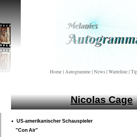
Home
|
Autogramme
|
News
|
Warteliste
|
Ti
Nicolas Cage
US-
amerikanischer Schauspieler
"Con Air"