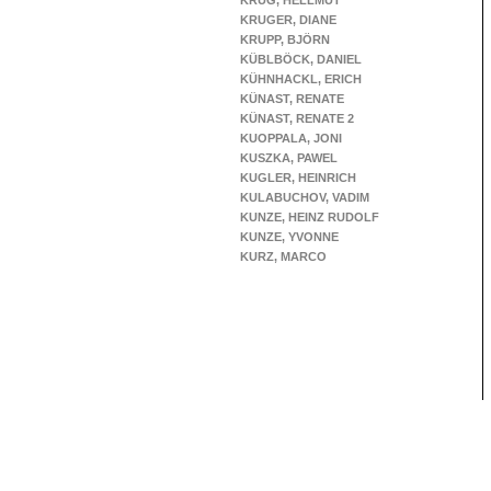
KRUG, HELLMUT
KRUGER, DIANE
KRUPP, BJÖRN
KÜBLBÖCK, DANIEL
KÜHNHACKL, ERICH
KÜNAST, RENATE
KÜNAST, RENATE 2
KUOPPALA, JONI
KUSZKA, PAWEL
KUGLER, HEINRICH
KULABUCHOV, VADIM
KUNZE, HEINZ RUDOLF
KUNZE, YVONNE
KURZ, MARCO