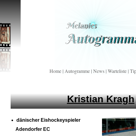
Home
|
Autogramme
|
News
|
Warteliste
|
Ti
Kristian Kragh
dänischer Eishockeyspieler
Adendorfer EC