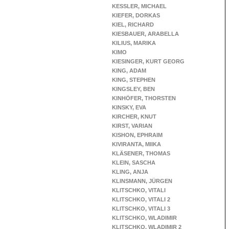
KESSLER, MICHAEL
KIEFER, DORKAS
KIEL, RICHARD
KIESBAUER, ARABELLA
KILIUS, MARIKA
KIMO
KIESINGER, KURT GEORG
KING, ADAM
KING, STEPHEN
KINGSLEY, BEN
KINHÖFER, THORSTEN
KINSKY, EVA
KIRCHER, KNUT
KIRST, VARIAN
KISHON, EPHRAIM
KIVIRANTA, MIIKA
KLÄSENER, THOMAS
KLEIN, SASCHA
KLING, ANJA
KLINSMANN, JÜRGEN
KLITSCHKO, VITALI
KLITSCHKO, VITALI 2
KLITSCHKO, VITALI 3
KLITSCHKO, WLADIMIR
KLITSCHKO, WLADIMIR 2