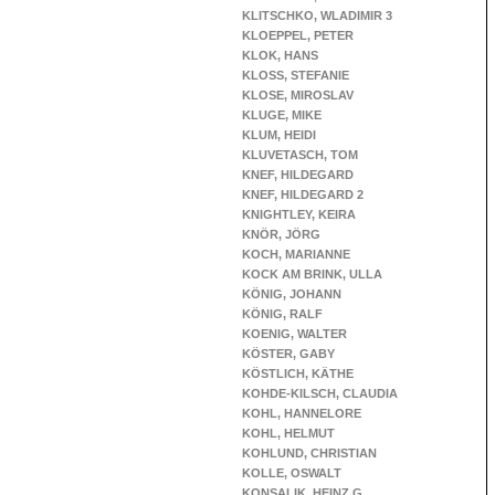
KLITSCHKO, WLADIMIR 3
KLOEPPEL, PETER
KLOK, HANS
KLOSS, STEFANIE
KLOSE, MIROSLAV
KLUGE, MIKE
KLUM, HEIDI
KLUVETASCH, TOM
KNEF, HILDEGARD
KNEF, HILDEGARD 2
KNIGHTLEY, KEIRA
KNÖR, JÖRG
KOCH, MARIANNE
KOCK AM BRINK, ULLA
KÖNIG, JOHANN
KÖNIG, RALF
KOENIG, WALTER
KÖSTER, GABY
KÖSTLICH, KÄTHE
KOHDE-KILSCH, CLAUDIA
KOHL, HANNELORE
KOHL, HELMUT
KOHLUND, CHRISTIAN
KOLLE, OSWALT
KONSALIK, HEINZ G.