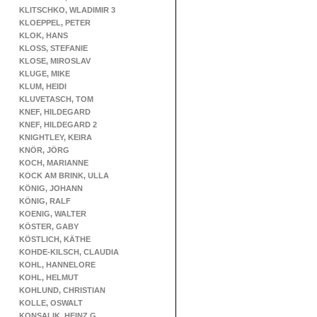
KLITSCHKO, WLADIMIR 3
KLOEPPEL, PETER
KLOK, HANS
KLOSS, STEFANIE
KLOSE, MIROSLAV
KLUGE, MIKE
KLUM, HEIDI
KLUVETASCH, TOM
KNEF, HILDEGARD
KNEF, HILDEGARD 2
KNIGHTLEY, KEIRA
KNÖR, JÖRG
KOCH, MARIANNE
KOCK AM BRINK, ULLA
KÖNIG, JOHANN
KÖNIG, RALF
KOENIG, WALTER
KÖSTER, GABY
KÖSTLICH, KÄTHE
KOHDE-KILSCH, CLAUDIA
KOHL, HANNELORE
KOHL, HELMUT
KOHLUND, CHRISTIAN
KOLLE, OSWALT
KONSALIK, HEINZ G.