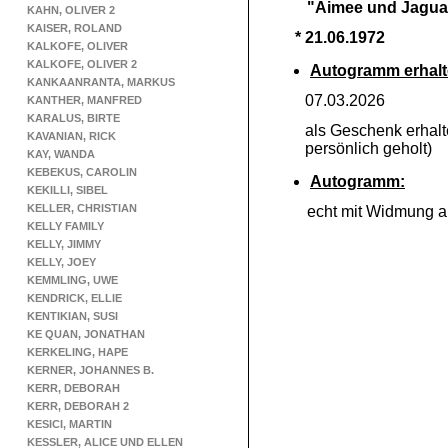
"Aimee und Jagua
KAHN, OLIVER 2
KAISER, ROLAND
* 21.06.1972
KALKOFE, OLIVER
KALKOFE, OLIVER 2
Autogramm erhalt
KANKAANRANTA, MARKUS
07.03.2026
KANTHER, MANFRED
KARALUS, BIRTE
als Geschenk erhal
KAVANIAN, RICK
persönlich geholt)
KAY, WANDA
KEBEKUS, CAROLIN
Autogramm:
KEKILLI, SIBEL
KELLER, CHRISTIAN
echt mit Widmung au
KELLY FAMILY
KELLY, JIMMY
KELLY, JOEY
KEMMLING, UWE
KENDRICK, ELLIE
KENTIKIAN, SUSI
KE QUAN, JONATHAN
KERKELING, HAPE
KERNER, JOHANNES B.
KERR, DEBORAH
KERR, DEBORAH 2
KESICI, MARTIN
KESSLER, ALICE UND ELLEN