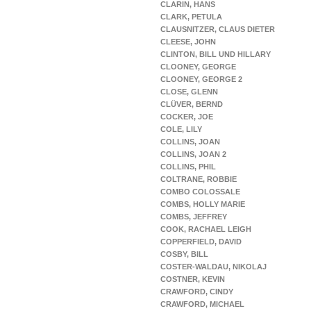
CLARIN, HANS
CLARK, PETULA
CLAUSNITZER, CLAUS DIETER
CLEESE, JOHN
CLINTON, BILL UND HILLARY
CLOONEY, GEORGE
CLOONEY, GEORGE 2
CLOSE, GLENN
CLÜVER, BERND
COCKER, JOE
COLE, LILY
COLLINS, JOAN
COLLINS, JOAN 2
COLLINS, PHIL
COLTRANE, ROBBIE
COMBO COLOSSALE
COMBS, HOLLY MARIE
COMBS, JEFFREY
COOK, RACHAEL LEIGH
COPPERFIELD, DAVID
COSBY, BILL
COSTER-WALDAU, NIKOLAJ
COSTNER, KEVIN
CRAWFORD, CINDY
CRAWFORD, MICHAEL