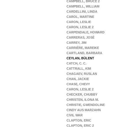
CAMPBELL, BRUCE 2
CAMPBELL, WILLIAM
CARDELLINI, LINDA
CAROL, MARTINE
CARON, LESLIE
CARON, LESLIE 2
CARPENDALE, HOWARD
CARRERAS, JOSÉ
CARREY, JIM
CARRIÉRE, MAREIKE
CARTLAND, BARBARA
CEYLAN, BÜLENT
CATCH, C. C.
CATTRALL, KIM
CHAGAEV, RUSLAN
CHAN, JACKIE
CHASE, CHEVY
CARON, LESLIE 2
CHECKER, CHUBBY
CHRISTEN, ILONA M.
CHRISTIE, GWENDOLINE
CINDY AUS MARZAHN
CIVIL WAR
CLAPTON, ERIC
CLAPTON, ERIC 2