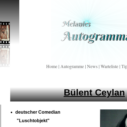
Home
|
Autogramme
|
News
|
Warteliste
|
Ti
Bülent Ceylan
deutscher Comedian
"Luschtobjekt"